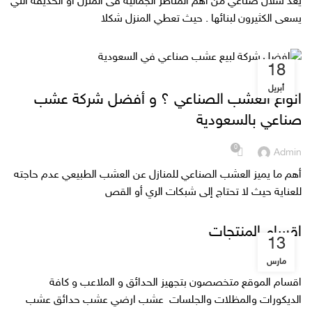
يعد شلال صناعي من أهم المناظر الجمالية فى المنزل أو الحديقة التي
يسعى الكثيرون لبنائها . حيث تعطي المنزل شكلا
18
UNCATEGORIZED
أبريل
انواع العشب الصناعي ؟ و أفضل شركة عشب
صناعي بالسعودية
0
Admin
أهم ما يميز العشب الصناعي للمنازل عن العشب الطبيعي عدم حاجته
للعناية حيث لا تحتاج إلى شبكات الري أو القص
اقسام المنتجات
13
مارس
اقسام الموقع متخصصون بتجهيز الحدائق و الملاعب و كافة
الديكورات والمظلات والجلسات عشب ارضي عشب حدائق عشب