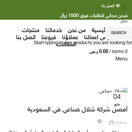
☏ اتصل بنا
شحن مجاني للطلبات فوق 1500 ريال
الرئيسية
من نحن
خدماتنا
منتجات
SEARCH
معرض اعمالنا
عملاؤنا
فروعنا
اتصل بنا
Start typing to see products you are looking for.
المقالات
0
items
/
0.00
ر.س
Menu
Search Results for: بديل
04
UNCATEGORIZED
مايو
أفضل شركة شلال صناعي في السعودية
0
Admin