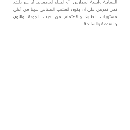
السباحة وأفنية المدارس، أو الفناء المرصوف أو غير ذلك.
نحن نحرص على ان يكون العشب الصناعي لدينا من أعلى
مستويات العناية والاهتمام من حيث الجودة واللون
والنعومة والسلامة
أقسام المنتجات :-
– أرضيات
– جداريات
– ديكور داخلي
– مظلات
– نوافير وشلالات
– جلسات خارجية
– اكسسوارات