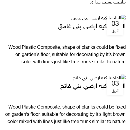
ملاعب عشب جداري
03
الواح باركيه ارضي بني غامق
أبريل
Wood Plastic Composite, shape of planks could be fixed
on garden’s floor, suitable for decorating by it’s brown
color with lines just like tree trunk similar to nature
03
الواح باركيه ارضي بني فاتح
أبريل
Wood Plastic Composite, shape of planks could be fixed
on garden’s floor, suitable for decorating by it’s light brown
color mixed with lines just like tree trunk similar to nature