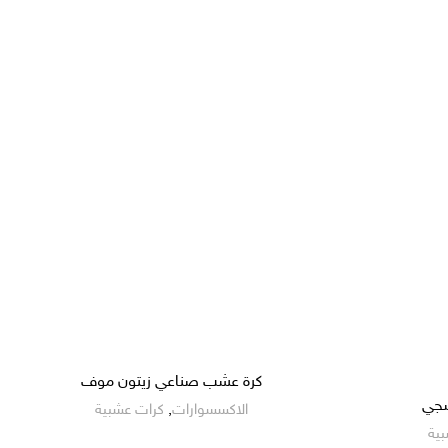
كرة عشب صناعي زيتون موف
سجي
الاكسسوارات
,
كرات عشبية
ية