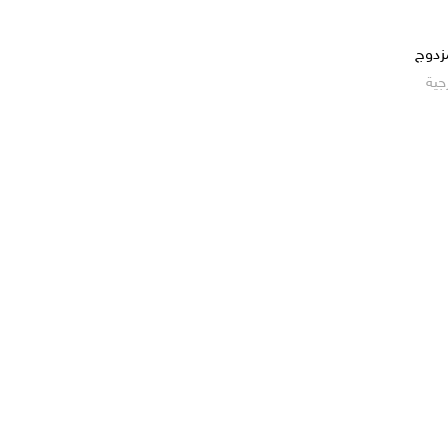
زدوج
رجية