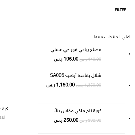
FILTER
اعلي المنتجات مبيعا
مضلع رباعي فور جي عسلي
105.00
ر.س
140.00
ر.س
شلال بقاعدة أرضية SA006
1,150.00
ر.س
1,350.00
ر.س
كرة 
كورة تاج ملكي مقاس 35
الا
250.00
ر.س
330.00
ر.س