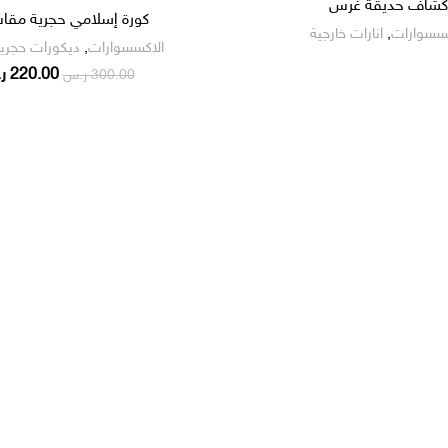
شاف حديقة غرس
كورة إسلامي حجرية مقاس 
كسسوارات
,
انارات خارجية
الاكسسوارات
,
ديكورات حجري
220.00
ر
300.00
ر.س