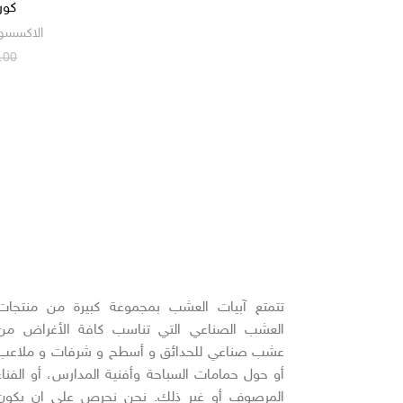
كور
الاكسسو
.00
تتمتع آبيات العشب بمجموعة كبيرة من منتجات
العشب الصناعي التي تناسب كافة الأغراض من
عشب صناعي للحدائق و أسطح و شرفات و ملاعب
أو حول حمامات السباحة وأفنية المدارس، أو الفناء
المرصوف أو غير ذلك. نحن نحرص على ان يكون