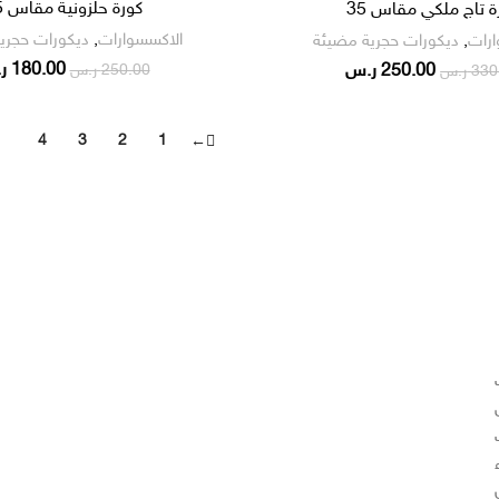
كورة حلزونية مقاس 25
ة تاج ملكي مقاس 35
الاكسسوارات
,
ديكورات حجري
ارات
,
ديكورات حجرية مضيئة
180.00
ر
250.00
ر.س
250.00
ر.س
330
ر.س
5
4
3
2
1
←
أقسام المنتجات :-
– أرضيات
– جداريات
– ديكور داخلي
– مظلات
– نوافير وشلالات
– جلسات خارجية
– اكسسوارات