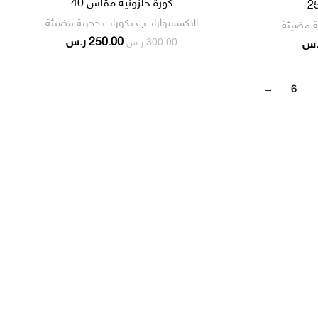
كورة حلزونية مقاس 40
الاكسسوارات
,
ديكورات حجرية مضيئة
ة مضيئة
250.00
ر.س
300.00
ر.س
.س
→
6
تواصل معنا علي :-