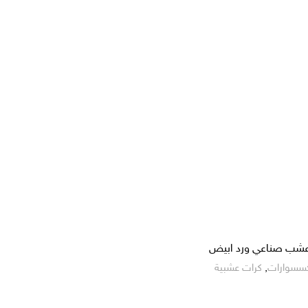
عشب صناعي ورد ابيض
كسسوارات
,
كرات عشبية