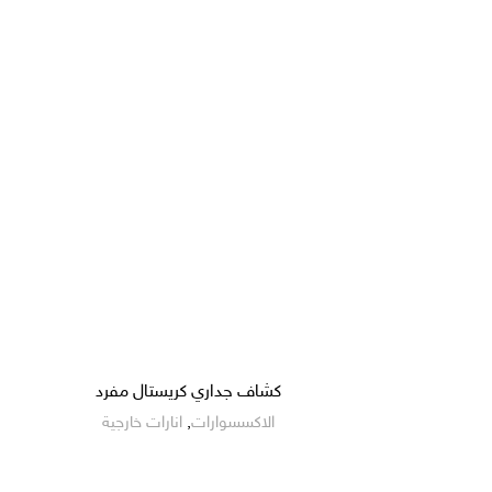
كشاف جداري كريستال مفرد
الاكسسوارات
,
انارات خارجية