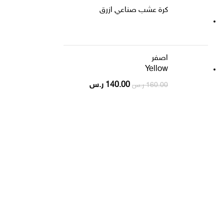
كرة عشب صناعي ازرق
اصفر
Yellow
140.00
ر.س
160.00
ر.س