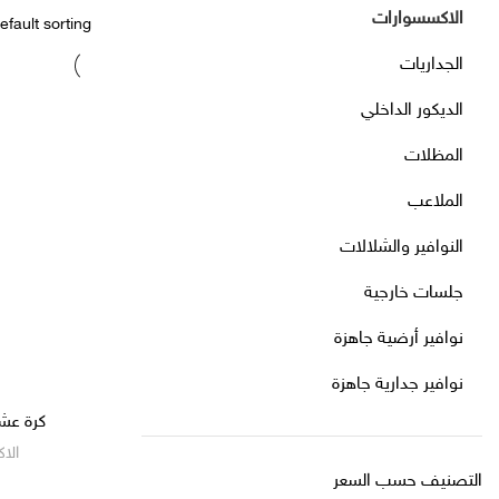
الاكسسوارات
الجداريات
الديكور الداخلي
المظلات
الملاعب
النوافير والشلالات
جلسات خارجية
نوافير أرضية جاهزة
نوافير جدارية جاهزة
كرة عش
الا
التصنيف حسب السعر