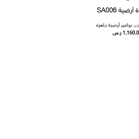
ضية SA006
ات
,
نوافير أرضية جاهزة
1,150.
ر.س