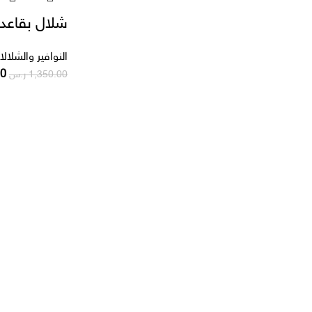
شلال بقاعدة أر
النوافير والشلال
00
1,350.00
ر.س