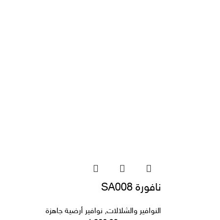
نافورة SA008
النوافير والشلالات
,
نوافير أرضية جاهزة