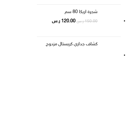
شجرة اريكا 80 سم
120.00
ر.س
150.00
ر.س
كشاف جداري كريستال مزدوج