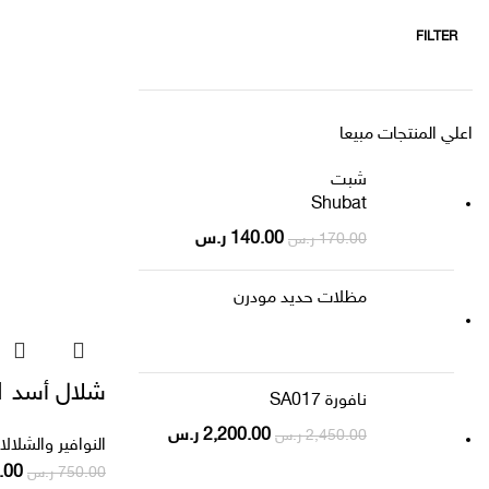
FILTER
اعلي المنتجات مبيعا
شبت
Shubat
140.00
ر.س
170.00
ر.س
مظلات حديد مودرن
شلال أسد SA001
نافورة SA017
2,200.00
ر.س
2,450.00
ر.س
النوافير والشلال
.00
750.00
ر.س