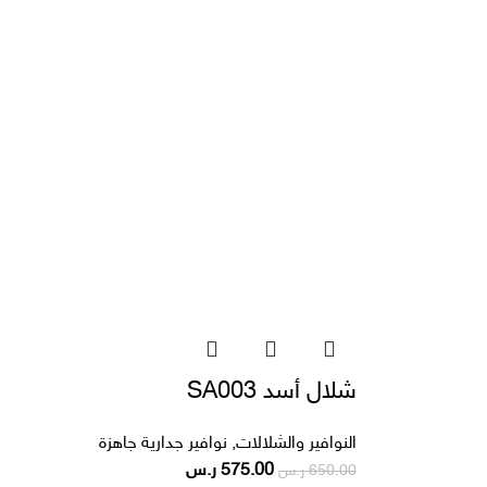
شلال أسد SA003
النوافير والشلالات
,
نوافير جدارية جاهزة
575.00
ر.س
650.00
ر.س