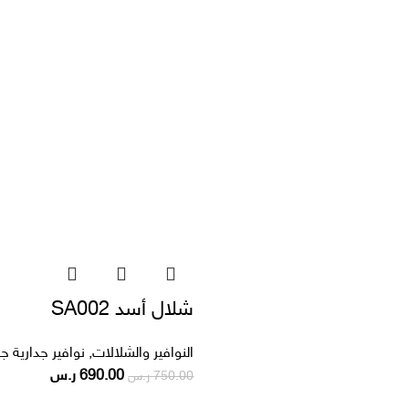
شلال أسد SA002
النوافير والشلالات
,
نوافير جدارية جا
690.00
ر.س
750.00
ر.س