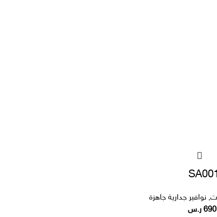
ات
,
نوافير جدارية جاهزة
690
ر.س