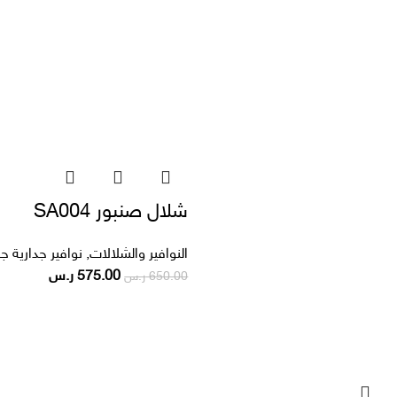
شلال صنبور SA004
النوافير والشلالات
,
نوافير جدارية جا
575.00
ر.س
650.00
ر.س