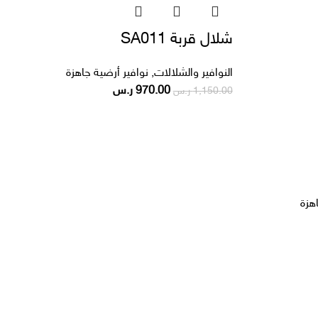
شلال قربة SA011
النوافير والشلالات
,
نوافير أرضية جاهزة
970.00
ر.س
1,150.00
ر.س
هزة