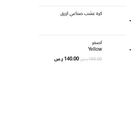
كرة عشب صناعي ازرق
اصفر
Yellow
140.00
ر.س
160.00
ر.س