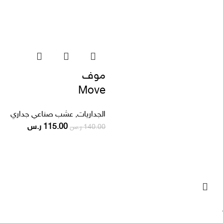
موف
Move
الجداريات
,
عشب صناعي جداري
115.00
ر.س
140.00
ر.س