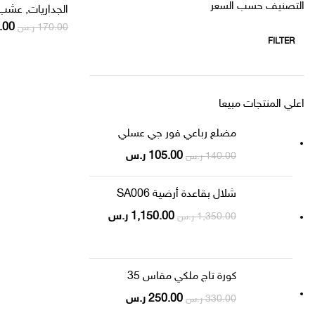
التصنيف حسب السعر
الجداريات
,
عشب 
.00
170.00
ر.س
FILTER
اعلي المنتجات مبيعا
مضلع رباعي فور جي عسلي
105.00
ر.س
140.00
ر.س
شلال بقاعدة أرضية SA006
1,150.00
ر.س
1,350.00
ر.س
كورة تاج ملكي مقاس 35
250.00
ر.س
330.00
ر.س