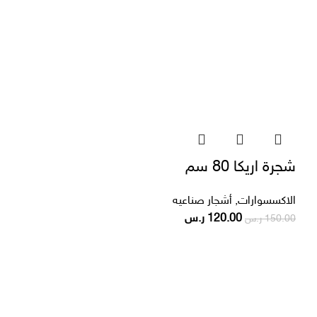
شجرة اريكا 80 سم
الاكسسوارات
,
أشجار صناعيه
120.00
ر.س
150.00
ر.س