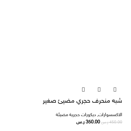
شبه منحرف حجري مضيئ صغير
الاكسسوارات
,
ديكورات حجرية مضيئة
350.00
ر.س
450.00
ر.س