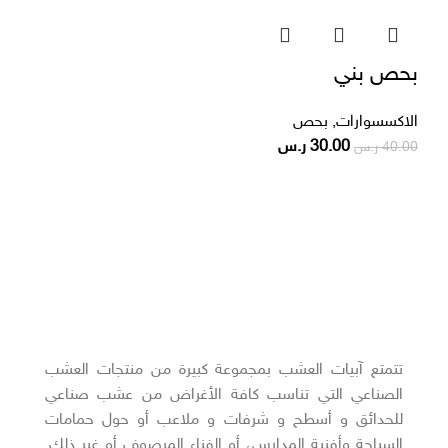
بحص بني
الاكسسوارات
,
بحص
30.00
ر.س
40.00
ر.س
تتمتع آبيات العشب بمجموعة كبيرة من منتجات العشب
الصناعي التي تناسب كافة الأغراض من عشب صناعي
للحدائق و أسطح و شرفات و ملاعب أو حول حمامات
السباحة وأفنية المدارس، أو الفناء المرصوف أو غير ذلك.