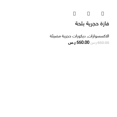
فازة حجرية بلحة
الاكسسوارات
,
ديكورات حجرية مضيئة
550.00
ر.س
650.00
ر.س