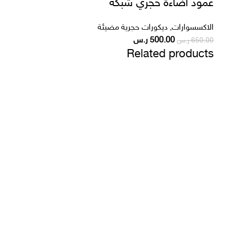
عمود اضاءة حجري شبكة
الاكسسوارات
,
ديكورات حجرية مضيئة
500.00
ر.س
650.00
ر.س
Related products