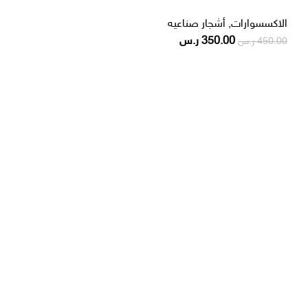
الاكسسوارات
,
أشجار صناعيه
350.00
ر.س
450.00
ر.س