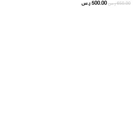
500.00
ر.س
650.00
ر.س