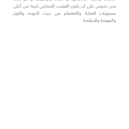
نحن نحرص على ان يكون العشب الصناعي لدينا من أعلى
مستويات العناية والاهتمام من حيث الجودة واللون
والنعومة والسلامة
أقسام المنتجات :-
– أرضيات
– جداريات
– ديكور داخلي
– مظلات
– نوافير وشلالات
– جلسات خارجية
– اكسسوارات