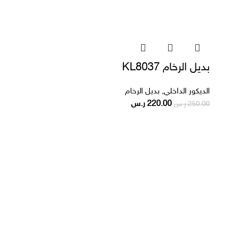
بديل الرخام KL8037
الديكور الداخلي
,
بديل الرخام
220.00
ر.س
250.00
ر.س