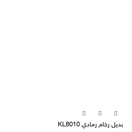
بديل رخام رمادي KL8010