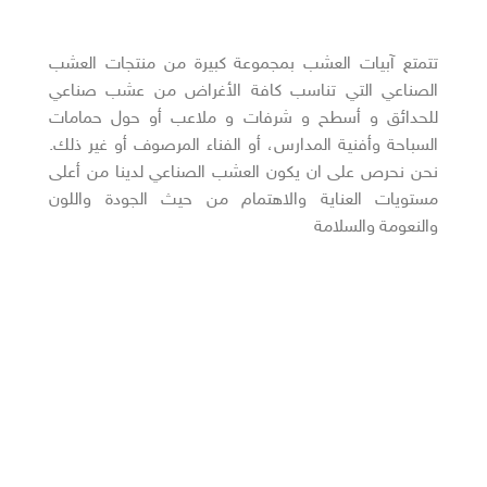
تتمتع آبيات العشب بمجموعة كبيرة من منتجات العشب
الصناعي التي تناسب كافة الأغراض من عشب صناعي
للحدائق و أسطح و شرفات و ملاعب أو حول حمامات
السباحة وأفنية المدارس، أو الفناء المرصوف أو غير ذلك.
نحن نحرص على ان يكون العشب الصناعي لدينا من أعلى
مستويات العناية والاهتمام من حيث الجودة واللون
والنعومة والسلامة
أقسام المنتجات :-
– أرضيات
– جداريات
– ديكور داخلي
– مظلات
– نوافير وشلالات