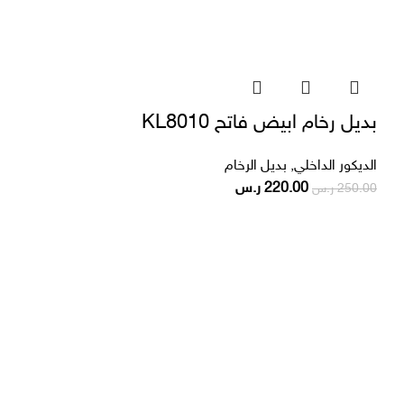
بديل رخام ابيض فاتح KL8010
الديكور الداخلي
,
بديل الرخام
220.00
ر.س
250.00
ر.س