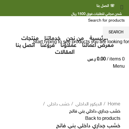
☏ اتصل بنا
شحن مجاني للطلبات فوق 1500 ريال
SEARCH
الرئيسية
من نحن
خدماتنا
منتجات
Start typing to see products you are looking for.
معرض اعمالنا
عملاؤنا
فروعنا
اتصل بنا
المقالات
0
items
/
0.00
ر.س
Menu
Click to enlarge
Home
الديكور الداخلي
خشب داخلي
خشب جداري داخلي بني فاتح
Back to products
خشب جداري داخلي بني فاتح