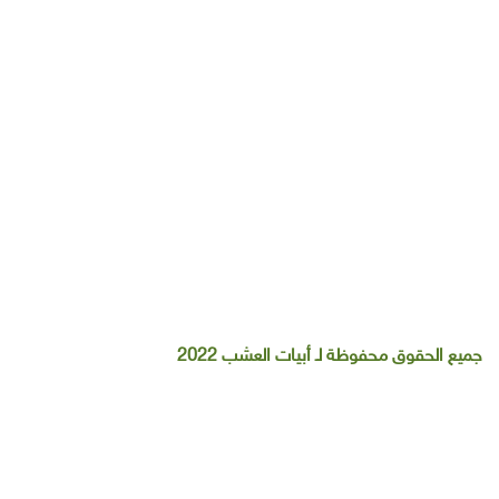
– جلسات خارجية
– اكسسوارات
تواصل معنا علي :-
جميع الحقوق محفوظة لـ أبيات العشب 2022