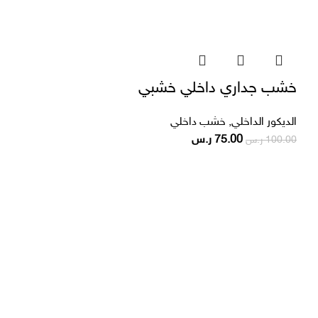
خشب جداري داخلي خشبي
الديكور الداخلي
,
خشب داخلي
75.00
ر.س
100.00
ر.س