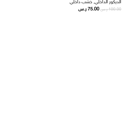
الديكور الداخلي
,
خشب داخلي
75.00
ر.س
100.00
ر.س