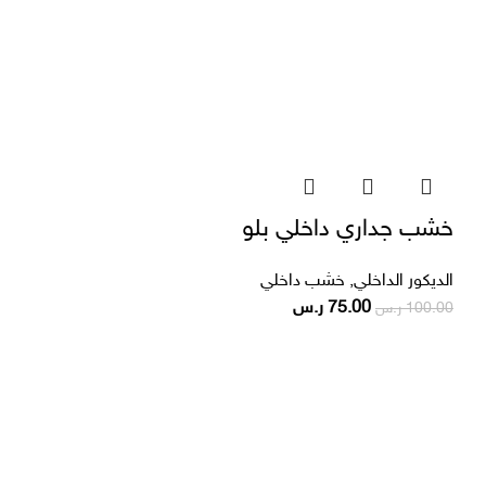
خشب جداري داخلي بلو
الديكور الداخلي
,
خشب داخلي
75.00
ر.س
100.00
ر.س