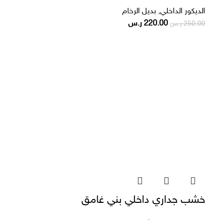
الديكور الداخلي
,
بديل الرخام
220.00
ر.س
250.00
ر.س
خشب جداري داخلي بني غامق